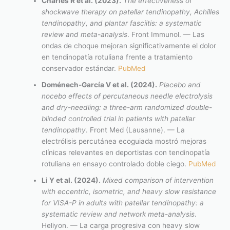
Charles R et al. (2023).
The effectiveness of
shockwave therapy on patellar tendinopathy, Achilles
tendinopathy, and plantar fasciitis: a systematic
review and meta-analysis
. Front Immunol. — Las
ondas de choque mejoran significativamente el dolor
en tendinopatía rotuliana frente a tratamiento
conservador estándar.
PubMed
Doménech-García V et al. (2024).
Placebo and
nocebo effects of percutaneous needle electrolysis
and dry-needling: a three-arm randomized double-
blinded controlled trial in patients with patellar
tendinopathy
. Front Med (Lausanne). — La
electrólisis percutánea ecoguiada mostró mejoras
clínicas relevantes en deportistas con tendinopatía
rotuliana en ensayo controlado doble ciego.
PubMed
Li Y et al. (2024).
Mixed comparison of intervention
with eccentric, isometric, and heavy slow resistance
for VISA-P in adults with patellar tendinopathy: a
systematic review and network meta-analysis
.
Heliyon. — La carga progresiva con heavy slow