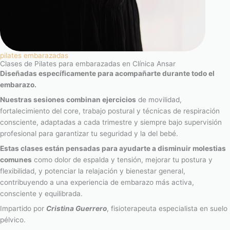
pilates embarazadas
Clases de Pilates para embarazadas en Clínica Ansar
Diseñadas específicamente para acompañarte durante todo el
embarazo.
Nuestras sesiones combinan ejercicios
de movilidad,
fortalecimiento del core, trabajo postural y técnicas de respiración
consciente, adaptadas a cada trimestre y siempre bajo supervisión
profesional para garantizar tu seguridad y la del bebé.
Estas clases están pensadas para ayudarte a disminuir molestias
comunes
como dolor de espalda y tensión, mejorar tu postura y
flexibilidad, y potenciar la relajación y bienestar general,
contribuyendo a una experiencia de embarazo más activa,
consciente y equilibrada.
Impartido por
Cristina Guerrero
, fisioterapeuta especialista en suelo
pélvico.