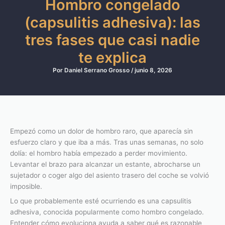
Hombro congelado
(capsulitis adhesiva): las
tres fases que casi nadie
te explica
Por
Daniel Serrano Grosso
/
junio 8, 2026
Empezó como un dolor de hombro raro, que aparecía sin
esfuerzo claro y que iba a más. Tras unas semanas, no solo
dolía: el hombro había empezado a perder movimiento.
Levantar el brazo para alcanzar un estante, abrocharse un
sujetador o coger algo del asiento trasero del coche se volvió
imposible.
Lo que probablemente esté ocurriendo es una capsulitis
adhesiva, conocida popularmente como hombro congelado.
Entender cómo evoluciona ayuda a saber qué es razonable