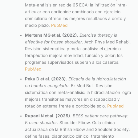
Meta-análisis en red de 65 ECA: la infiltración intra-
articular con corticoide combinada con ejercicio
domiciliario ofrece los mejores resultados a corto y
medio plazo.
PubMed
Mertens MG et al. (2022).
Exercise therapy is
effective for frozen shoulder
. Arch Phys Med Rehabil.
Revisión sistemática y meta-análisis: el ejercicio
terapéutico mejora movilidad, función y dolor; los
programas supervisados superan a los caseros.
PubMed
Poku D et al. (2023).
Eficacia de la hidrodilatación
en hombro congelado
. Br Med Bull. Revisión
sistemática con meta-análisis: la hidrodilatación logra
mejoras transitorias mayores en discapacidad y
rotación externa frente a corticoide solo.
PubMed
Rupani N et al. (2025).
BESS patient care pathway:
Frozen shoulder
. Shoulder Elbow. Guía clínica
actualizada de la British Elbow and Shoulder Society:
define fases, diagnóstico clínico, tratamiento