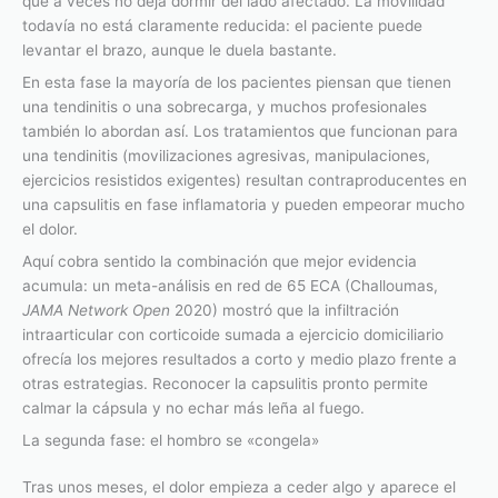
que a veces no deja dormir del lado afectado. La movilidad
todavía no está claramente reducida: el paciente puede
levantar el brazo, aunque le duela bastante.
En esta fase la mayoría de los pacientes piensan que tienen
una tendinitis o una sobrecarga, y muchos profesionales
también lo abordan así. Los tratamientos que funcionan para
una tendinitis (movilizaciones agresivas, manipulaciones,
ejercicios resistidos exigentes) resultan contraproducentes en
una capsulitis en fase inflamatoria y pueden empeorar mucho
el dolor.
Aquí cobra sentido la combinación que mejor evidencia
acumula: un meta-análisis en red de 65 ECA (Challoumas,
JAMA Network Open
2020) mostró que la infiltración
intraarticular con corticoide sumada a ejercicio domiciliario
ofrecía los mejores resultados a corto y medio plazo frente a
otras estrategias. Reconocer la capsulitis pronto permite
calmar la cápsula y no echar más leña al fuego.
La segunda fase: el hombro se «congela»
Tras unos meses, el dolor empieza a ceder algo y aparece el