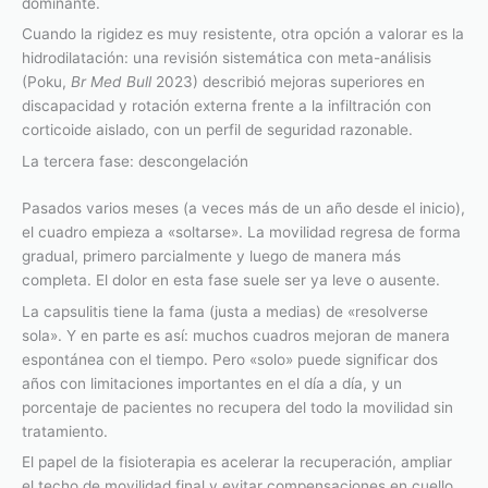
dominante.
Cuando la rigidez es muy resistente, otra opción a valorar es la
hidrodilatación: una revisión sistemática con meta-análisis
(Poku,
Br Med Bull
2023) describió mejoras superiores en
discapacidad y rotación externa frente a la infiltración con
corticoide aislado, con un perfil de seguridad razonable.
La tercera fase: descongelación
Pasados varios meses (a veces más de un año desde el inicio),
el cuadro empieza a «soltarse». La movilidad regresa de forma
gradual, primero parcialmente y luego de manera más
completa. El dolor en esta fase suele ser ya leve o ausente.
La capsulitis tiene la fama (justa a medias) de «resolverse
sola». Y en parte es así: muchos cuadros mejoran de manera
espontánea con el tiempo. Pero «solo» puede significar dos
años con limitaciones importantes en el día a día, y un
porcentaje de pacientes no recupera del todo la movilidad sin
tratamiento.
El papel de la fisioterapia es acelerar la recuperación, ampliar
el techo de movilidad final y evitar compensaciones en cuello,