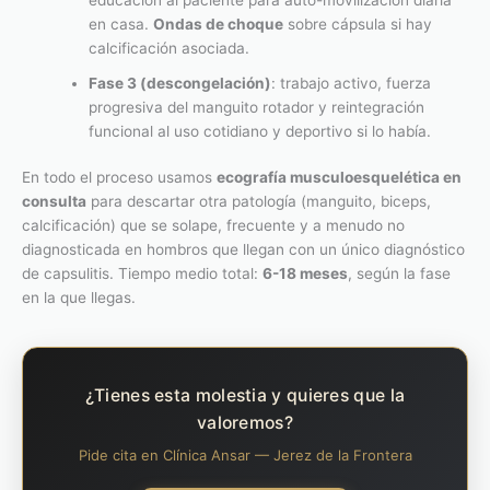
en casa.
Ondas de choque
sobre cápsula si hay
calcificación asociada.
Fase 3 (descongelación)
: trabajo activo, fuerza
progresiva del manguito rotador y reintegración
funcional al uso cotidiano y deportivo si lo había.
En todo el proceso usamos
ecografía musculoesquelética en
consulta
para descartar otra patología (manguito, biceps,
calcificación) que se solape, frecuente y a menudo no
diagnosticada en hombros que llegan con un único diagnóstico
de capsulitis. Tiempo medio total:
6-18 meses
, según la fase
en la que llegas.
¿Tienes esta molestia y quieres que la
valoremos?
Pide cita en Clínica Ansar — Jerez de la Frontera